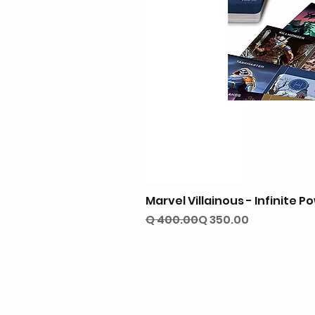
Marvel Villainous - Infinite P
Precio
Precio de oferta
Q 400.00
Q 350.00