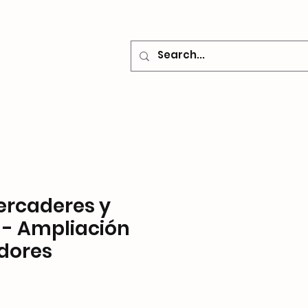
o
Contacto
ercaderes y
 - Ampliación
dores