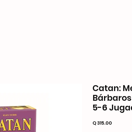
ame Store
Productos
Formas de Pago y Enví
Catan: M
Bárbaros
5-6 Juga
Precio
Q 315.00