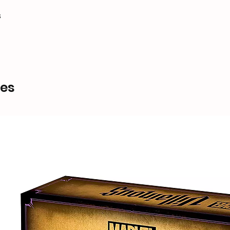
s
res