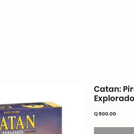
ame Store
Productos
Formas de Pago y Enví
Catan: Pi
Explorado
Precio
Q 500.00