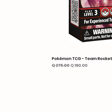
Pokémon TCG - Team Rocket’
Precio
Precio de oferta
Q 275.00
Q 190.00