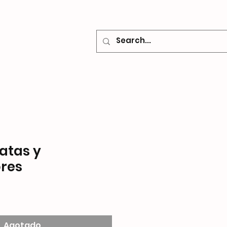
o
Contacto
ratas y
res
Agotado