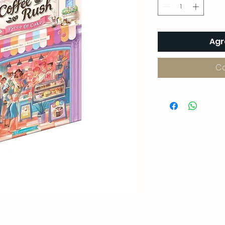
Agr
C