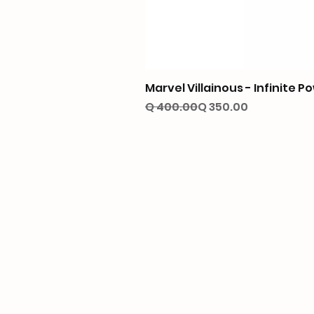
Marvel Villainous - Infinite P
Precio
Precio de oferta
Q 400.00
Q 350.00