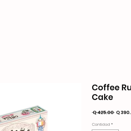
ame Store
Productos
Formas de Pago y Enví
Coffee Ru
Cake
Precio
 Q 425.00 
Q 390
Cantidad
*