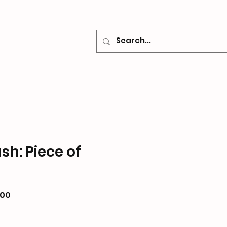
o
Contacto
sh: Piece of
Precio
.00
de
oferta