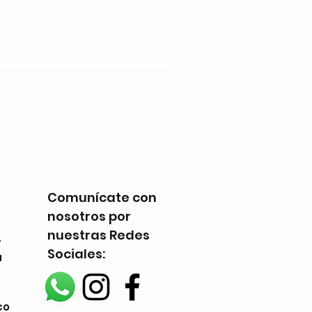
Disney Villainous - Despi
Precio
Q 300.00
Comunícate con
nosotros por
nuestras Redes
-
Sociales:
a
co