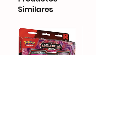
Similares
Pokémon TCG - Team
Telestrations: 6 Play
Rocket’s Mewtwo ex
Family Pack
League Battle Deck
Precio
Q 225.00
Precio
Precio de oferta
Q 275.00
Q 190.00