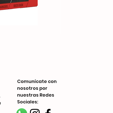
Telestrations: 6 Player F
Precio
Q 225.00
Comunícate con
nosotros por
nuestras Redes
-
Sociales:
a