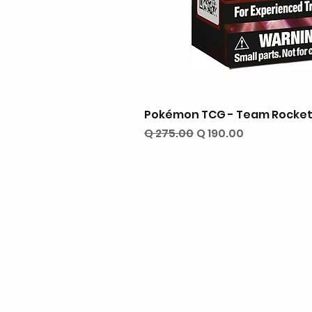
Pokémon TCG - Team Rocket’
Precio
Precio de oferta
Q 275.00
Q 190.00