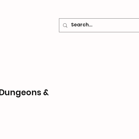
o
Contacto
: Dungeons &