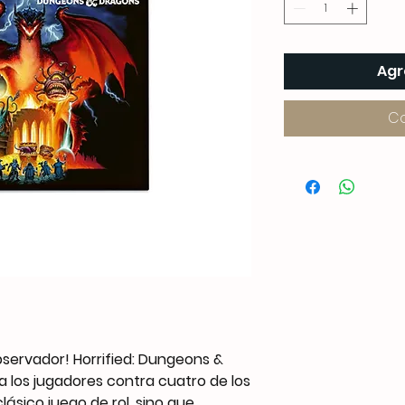
Agr
C
 observador! Horrified: Dungeons &
a los jugadores contra cuatro de los
ásico juego de rol, sino que