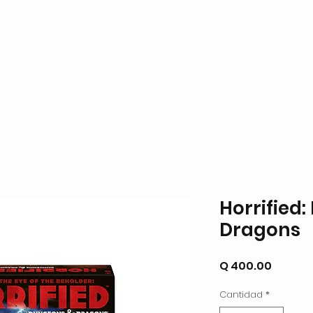
ame Store
Productos
Formas de Pago y Enví
Horrified
Dragons
Precio
Q 400.00
Cantidad
*