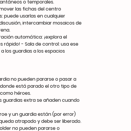
stantáneos o temporales.
 mover las fichas del centro
és: puede usarlas en cualquier
discusión, intercambiar mosaicos de
rena.
ración automática: ¡explora el
rápido! - Sala de control: usa ese
 a los guardias a los espacios
ardia no pueden pararse o pasar a
 donde está parado el otro tipo de
 como héroes.
os guardias extra se añaden cuando
roe y un guardia están (por error)
 queda atrapado y debe ser liberado.
holder no pueden pararse o