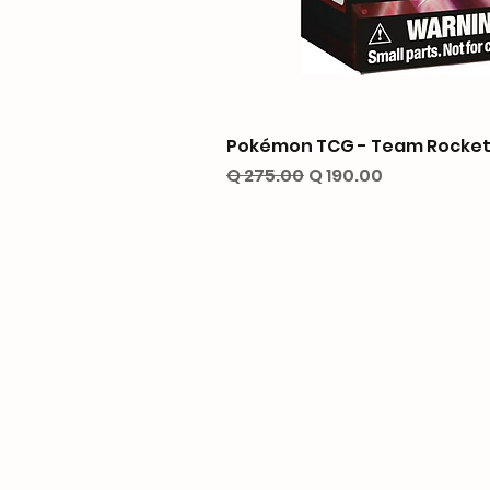
Pokémon TCG - Team Rocket’
Precio
Precio de oferta
Q 275.00
Q 190.00