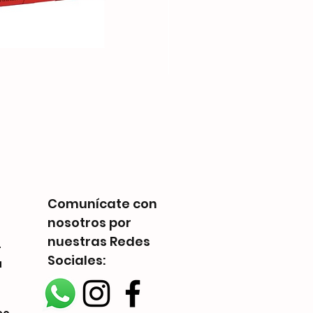
Telestrations: 6 Player F
Precio
Q 225.00
Comunícate con
nosotros por
nuestras Redes
-
Sociales:
a