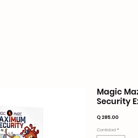
ame Store
Productos
Formas de Pago y Enví
Magic Ma
Security 
Precio
Q 285.00
Cantidad
*