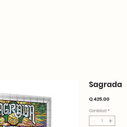
ame Store
Productos
Formas de Pago y Enví
Sagrada
Precio
Q 425.00
Cantidad
*