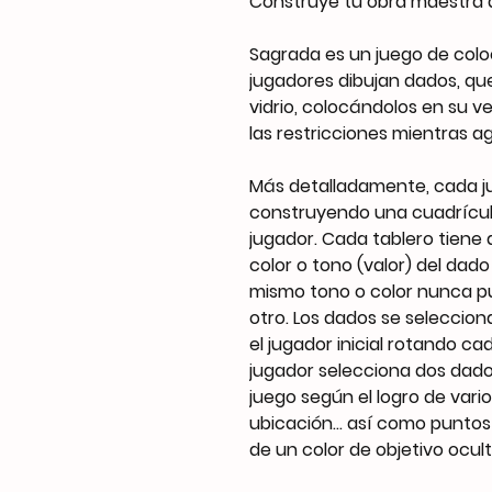
Construye tu obra maestra d
Sagrada es un juego de colo
jugadores dibujan dados, que
vidrio, colocándolos en su 
las restricciones mientras ag
Más detalladamente, cada ju
construyendo una cuadrícul
jugador. Cada tablero tiene 
color o tono (valor) del dado
mismo tono o color nunca pu
otro. Los dados se seleccion
el jugador inicial rotando c
jugador selecciona dos dados
juego según el logro de vari
ubicación... así como punto
de un color de objetivo ocult