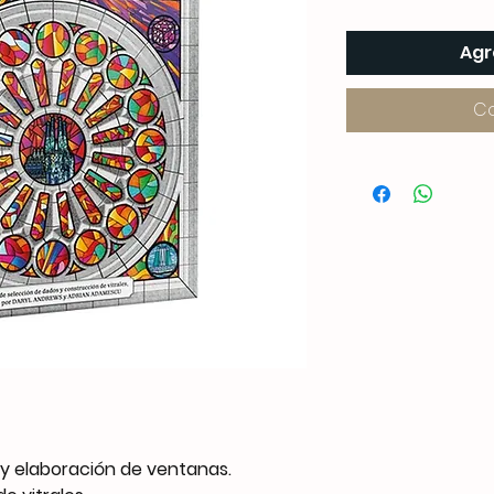
Agr
C
 y elaboración de ventanas.