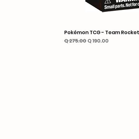
Pokémon TCG - Team Rocket’
Precio
Precio de oferta
Q 275.00
Q 190.00