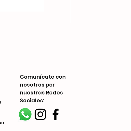
Telestrations: 6 Player F
Precio
Q 225.00
Comunícate con
nosotros por
nuestras Redes
-
Sociales:
a
co