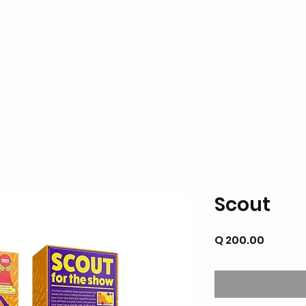
ame Store
Productos
Formas de Pago y Enví
Scout
Precio
Q 200.00