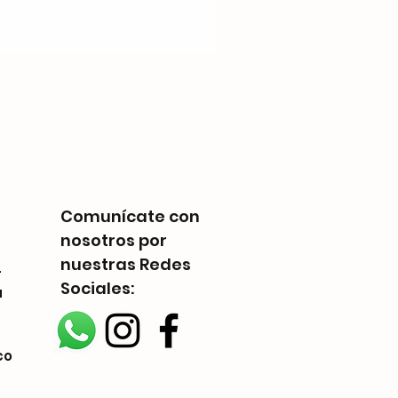
Disney Villainous - Despi
Precio
Q 300.00
Comunícate con
nosotros por
nuestras Redes
-
Sociales:
a
co