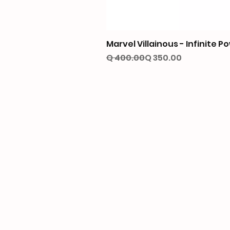
Marvel Villainous - Infinite P
Precio
Precio de oferta
Q 400.00
Q 350.00