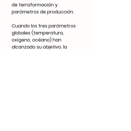
de terraformación y
parámetros de producción.
Cuando los tres parámetros
globales (temperatura,
oxígeno, océano) han
alcanzado su objetivo, la
terraformación se completa y
el juego termina después de
esa generación. ¡Cuente su
calificación de Terraform y
otros VP para determinar la
corporación ganadora!
Jugadores: 1-5Tiempo de
juego: 120 minutosEdad:
12+Idioma: Español.