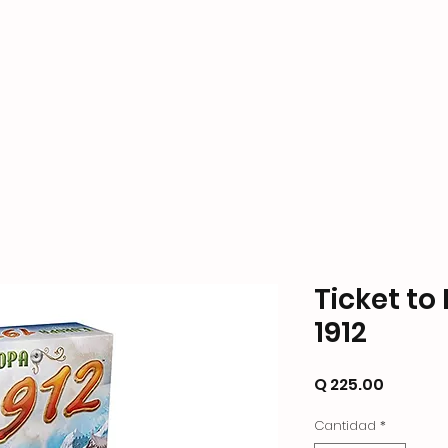
ame Store
Productos
Formas de Pago y Enví
Ticket to
1912
Precio
Q 225.00
Cantidad
*