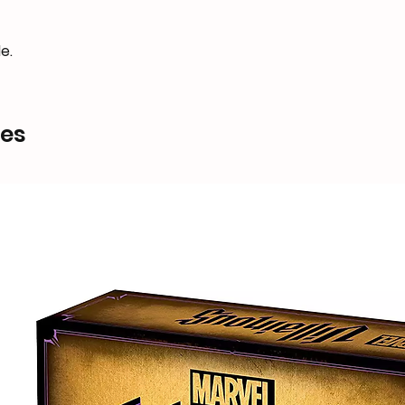
e.
res