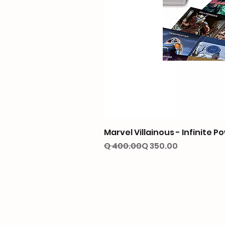
Marvel Villainous - Infinite P
Precio
Precio de oferta
Q 400.00
Q 350.00