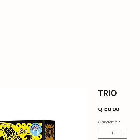
ame Store
Productos
Formas de Pago y Enví
TRIO
Precio
Q 150.00
Cantidad
*