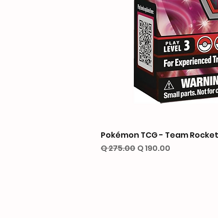
Pokémon TCG - Team Rocket’
Precio
Precio de oferta
Q 275.00
Q 190.00