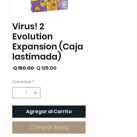
Virus! 2
Evolution
Expansion (Caja
lastimada)
Precio
Precio
 Q 150.00 
Q 125.00
de
Cantidad
*
oferta
Agregar al Carrito
Comprar Ahora