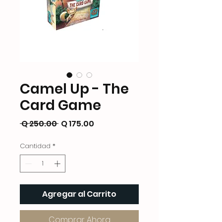
Camel Up - The
Card Game
Precio
Precio
 Q 250.00 
Q 175.00
de
Cantidad
*
oferta
Agregar al Carrito
Comprar Ahora