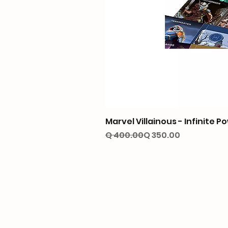
Marvel Villainous - Infinite P
Precio
Precio de oferta
Q 400.00
Q 350.00