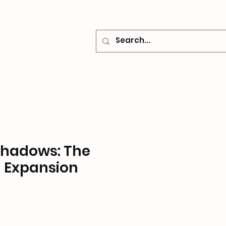
o
Contacto
Shadows: The
m Expansion