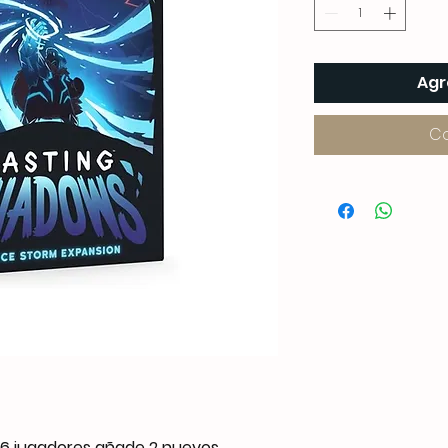
Agr
C
-6 jugadores añade 2 nuevos