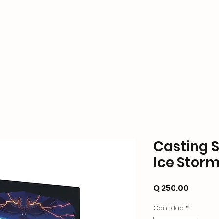
ame Store
Productos
Formas de Pago y Enví
Casting 
Ice Stor
Precio
Q 250.00
Cantidad
*