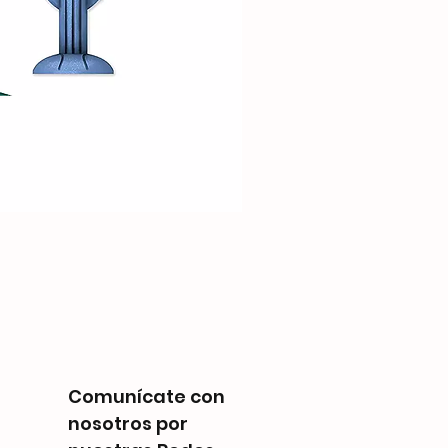
Disney Villainous - Despi
Precio
Q 300.00
Comunícate con
nosotros por