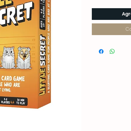
Agr
C