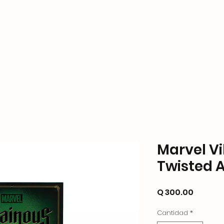
ame Store
Productos
Formas de Pago y Enví
Marvel Vi
Twisted 
Precio
Q 300.00
Cantidad
*