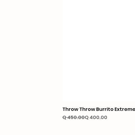
Throw Throw Burrito Extreme
Precio
Precio de oferta
Q 450.00
Q 400.00