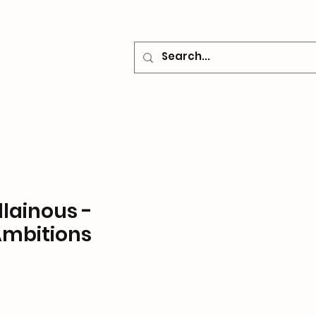
o
Contacto
llainous -
Ambitions