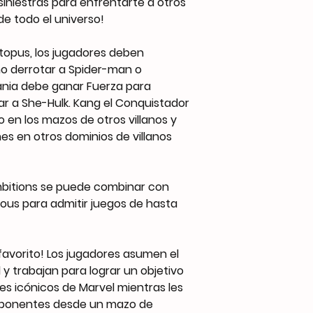
siniestras para enfrentarte a otros
de todo el universo!
opus, los jugadores deben
 derrotar a Spider-man o
ania debe ganar Fuerza para
r a She-Hulk. Kang el Conquistador
 en los mazos de otros villanos y
es en otros dominios de villanos
Ambitions se puede combinar con
inous para admitir juegos de hasta
o favorito! Los jugadores asumen el
 y trabajan para lograr un objetivo
es icónicos de Marvel mientras les
 oponentes desde un mazo de