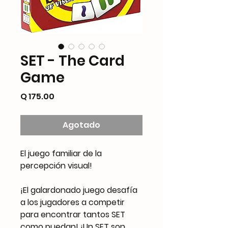
SET - The Card
Game
Precio
Q 175.00
Agotado
El juego familiar de la
percepción visual!
¡El galardonado juego desafía
a los jugadores a competir
para encontrar tantos SET
como puedan! ¡Un SET son