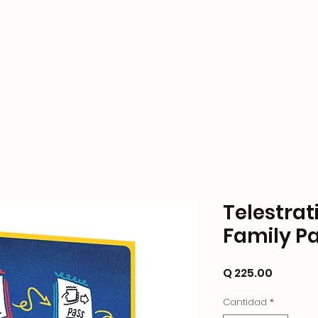
ame Store
Productos
Formas de Pago y Enví
Telestrat
Family P
Precio
Q 225.00
Cantidad
*