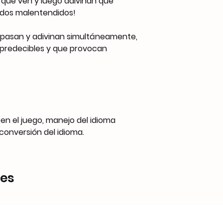
 que ven y luego adivinan qué
tidos malentendidos!
, pasan y adivinan simultáneamente,
mpredecibles y que provocan
 en el juego, manejo del idioma
onversión del idioma.
res