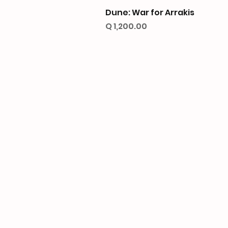
Dune: War for Arrakis
Precio
Q 1,200.00