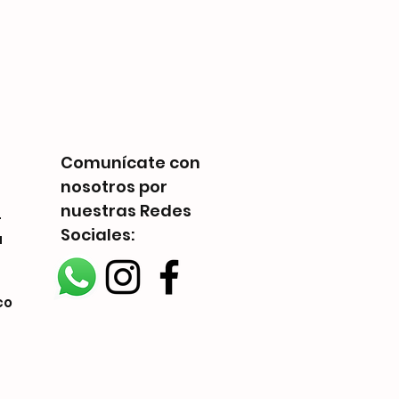
Zombicide: Crossfire Pac
Precio
Q 350.00
Comunícate con
nosotros por
nuestras Redes
-
Sociales:
a
co