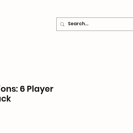
o
Contacto
ions: 6 Player
ack