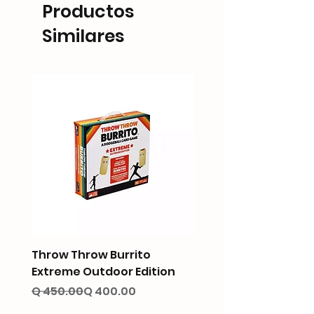
Productos
Similares
Throw Throw Burrito
Sushi Go!
Extreme Outdoor Edition
Precio
Q 125.00
Precio
Precio de oferta
Q 450.00
Q 400.00