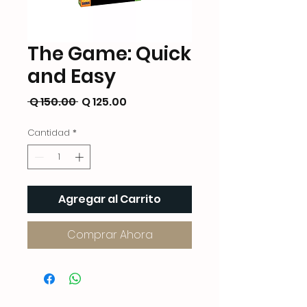
The Game: Quick
and Easy
Precio
Precio
 Q 150.00 
Q 125.00
de
Cantidad
*
oferta
Agregar al Carrito
Comprar Ahora