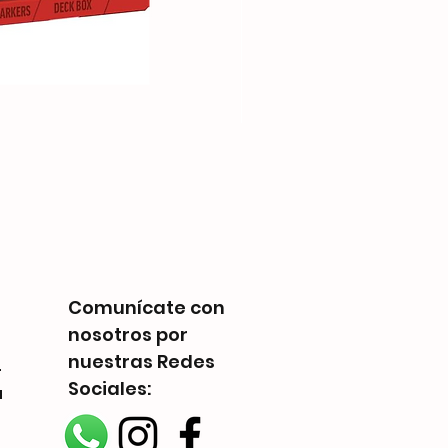
Telestrations: 6 Player F
Precio
Q 225.00
Comunícate con
nosotros por
nuestras Redes
-
Sociales:
a