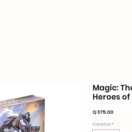
ame Store
Productos
Formas de Pago y Enví
Magic: Th
Heroes of
Precio
Q 375.00
Cantidad
*