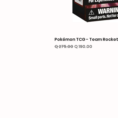
Pokémon TCG - Team Rocket’
Precio
Precio de oferta
Q 275.00
Q 190.00