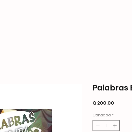
ame Store
Productos
Formas de Pago y Enví
Palabras 
Precio
Q 200.00
Cantidad
*