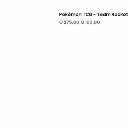
Pokémon TCG - Team Rocket’
Precio
Precio de oferta
Q 275.00
Q 190.00