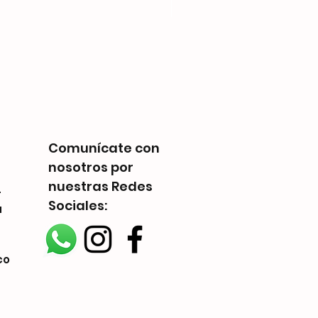
Telestrations: 6 Player F
Precio
Q 225.00
Comunícate con
nosotros por
nuestras Redes
-
Sociales:
a
co