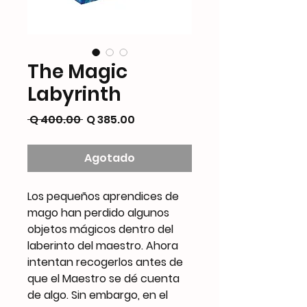
The Magic
Labyrinth
Precio
Precio
 Q 400.00 
Q 385.00
de
oferta
Agotado
Los pequeños aprendices de
mago han perdido algunos
objetos mágicos dentro del
laberinto del maestro. Ahora
intentan recogerlos antes de
que el Maestro se dé cuenta
de algo. Sin embargo, en el